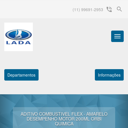
search
phone_in_talk
(11) 99691-2953
Menu
Princip
Departamentos
Informações
ADITIVO COMBUSTIVEL FLEX - AMARELO
DESEMPENHO MOTOR 200ML ORBI
QUIMICA