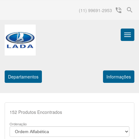
search
phone_in_talk
(11) 99691-2953
Menu
Princip
Departamentos
Informações
152
Produtos Encontrados
Ordenação